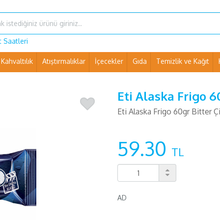
 Saatleri
Kahvaltılık
Atıştırmalıklar
İçecekler
Gıda
Temizlik ve Kağıt
Ev Eşyaları ve Pet Shop
Eti Alaska Frigo 6
Eti Alaska Frigo 60gr Bitter Ç
59.30
TL
AD