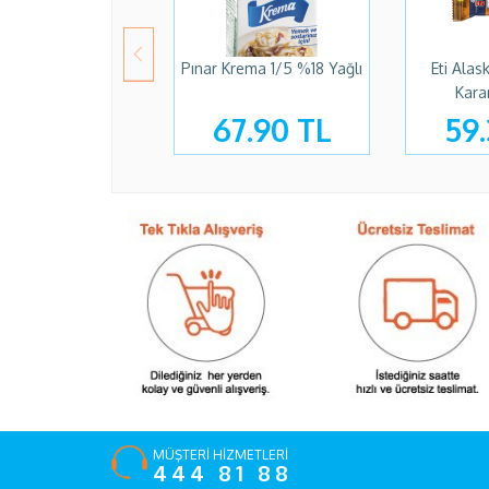
Pınar Krema 1/5 %18 Yağlı
Eti Alas
Kara
67.90 TL
59.
MÜŞTERİ HİZMETLERİ
444 81 88