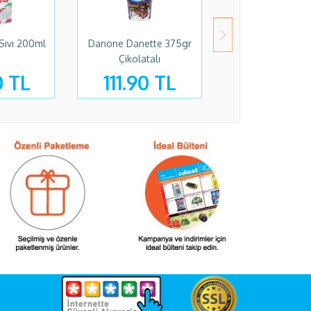
Sıvı 200ml
Danone Danette 375gr
Pakmaya Şef K
Çikolatalı
200ml Sıvı
0 TL
111.90 TL
49.90 