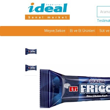
Teslimat
Meyve,Sebze
Et ve Et Ürünleri
Süt ve 