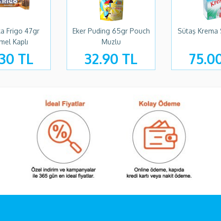
ka Frigo 47gr
Eker Puding 65gr Pouch
Sütaş Krema 
mel Kaplı
Muzlu
30 TL
32.90 TL
75.0