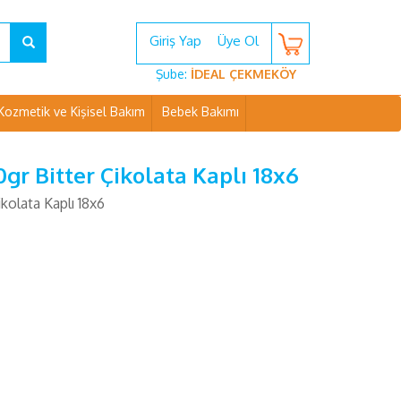
Giriş Yap
Üye Ol
Şube:
İDEAL ÇEKMEKÖY
Kozmetik ve Kişisel Bakım
Bebek Bakımı
0gr Bitter Çikolata Kaplı 18x6
ikolata Kaplı 18x6