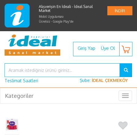
Alışverişin En İdeali - İdeal Sanal
Market
İNDİR
Mobil Uygulaması
Ücretsiz - Google Play'de
Giriş Yap
Üye Ol
Şube:
İDEAL ÇEKMEKÖY
Teslimat Saatleri
Kategoriler
Togg
navig