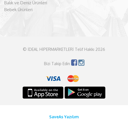
Balık ve Deniz Ürünleri
Bebek Ürünleri
© İDEAL HİPERMARKETLERİ Telif Hakkı 2026
Bizi Takip Edin
SaveAs Yazılım