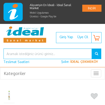
Alışverişin En İdeali - İdeal Sanal
Market
İNDİR
Mobil Uygulaması
Ücretsiz - Google Play'de
Giriş Yap
Üye Ol
Şube:
İDEAL ÇEKMEKÖY
Teslimat Saatleri
Kategoriler
Togg
navig