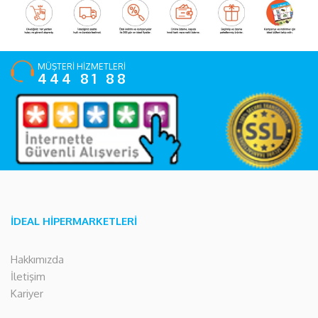
MÜŞTERİ HİZMETLERİ
444 81 88
İDEAL HİPERMARKETLERİ
Hakkımızda
İletişim
Kariyer