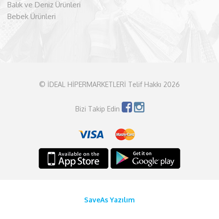
Balık ve Deniz Ürünleri
Bebek Ürünleri
© İDEAL HİPERMARKETLERİ Telif Hakkı 2026
Bizi Takip Edin
SaveAs Yazılım