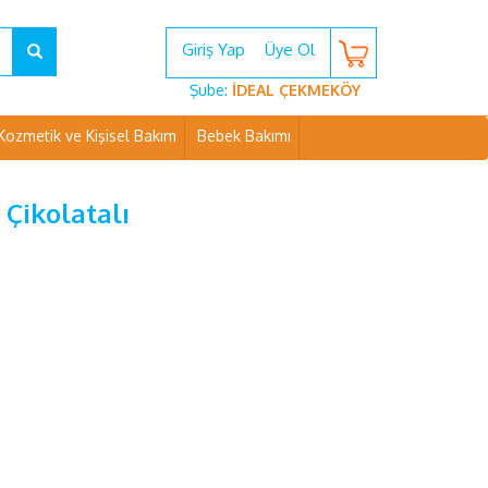
Giriş Yap
Üye Ol
Şube:
İDEAL ÇEKMEKÖY
Kozmetik ve Kişisel Bakım
Bebek Bakımı
Çikolatalı