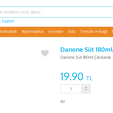
 Saatleri
Kahvaltılık
Atıştırmalıklar
İçecekler
Gıda
Temizlik ve Kağıt
Ev Eşyaları ve Pet Shop
Danone Süt 180ml 
Danone Süt 180ml Çikolatalı
19.90
TL
AD