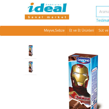
Teslimat
Meyve,Sebze
Et ve Et Ürünleri
Süt ve 