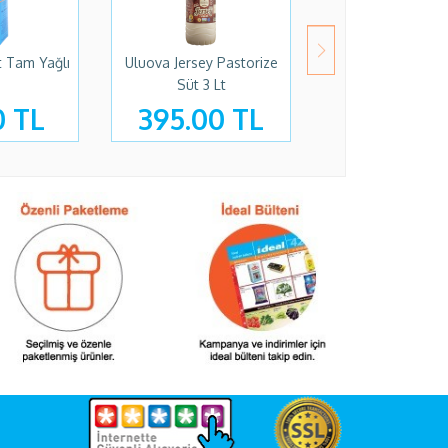
Uluova Jersey Pastorize
Talu Çiftliği 3lt Çiğ Inek
Süt 3 Lt
Sütü Günlük
395.00 TL
245.00 TL