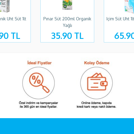
1lt
Pınar Süt 200ml Organik
Içim Süt Uht 1lt Tam Yağlı
Yağlı
35.90 TL
65.90 TL