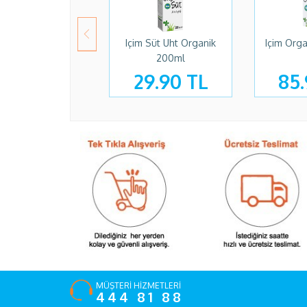
Içim Süt Uht Organik
Içim Organik Uht Süt 
200ml
29.90 TL
85.90 TL
MÜŞTERİ HİZMETLERİ
444 81 88