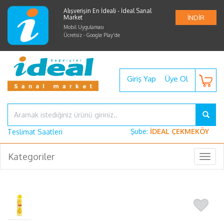
Alışverişin En İdeali - İdeal Sanal
Market
İNDİR
Mobil Uygulaması
Ücretsiz - Google Play'de
Giriş Yap
Üye Ol
Şube:
İDEAL ÇEKMEKÖY
Teslimat Saatleri
Kategoriler
Togg
navig