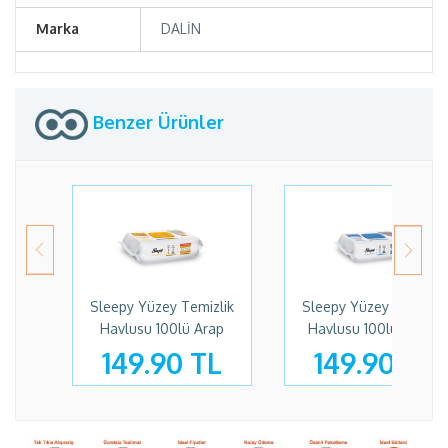
Marka
DALİN
Benzer Ürünler
Sleepy Yüzey Temizlik
Sleepy Yüzey Temizlik
Havlusu 100lü Arap
Havlusu 100lü Hijyen
Sabunlu
149.90 TL
149.90 TL