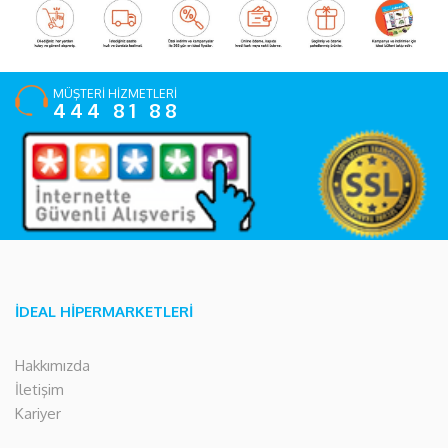
MÜŞTERİ HİZMETLERİ
444 81 88
İDEAL HİPERMARKETLERİ
Hakkımızda
İletişim
Kariyer