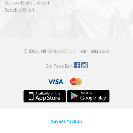
Balık ve Deniz Ürünleri
Bebek Ürünleri
© İDEAL HİPERMARKETLERİ Telif Hakkı 2026
Bizi Takip Edin
SaveAs Yazılım