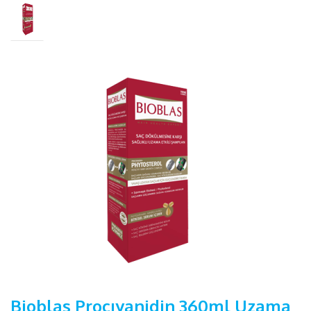
Bioblas Procıyanidin 360ml Uzama