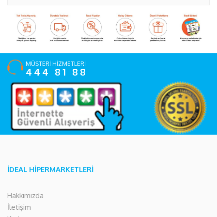
MÜŞTERİ HİZMETLERİ
444 81 88
İDEAL HİPERMARKETLERİ
Hakkımızda
İletişim