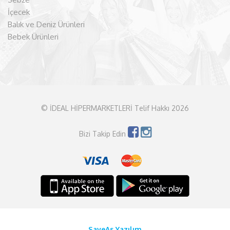
İçecek
Balık ve Deniz Ürünleri
Bebek Ürünleri
© İDEAL HİPERMARKETLERİ Telif Hakkı 2026
Bizi Takip Edin
SaveAs Yazılım