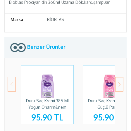
Bioblas Procıyanidin 360ml Uzama Dök.karş.şampuan
Marka
BİOBLAS
Benzer Ürünler
Duru Saç Kremi 385 Ml
Duru Saç Kremi 385 Ml
Yoğun Onarım&nem
Güçlü Parlak
95.90 TL
95.90 TL