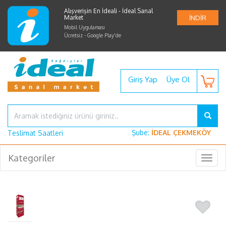
Alışverişin En İdeali - İdeal Sanal
Market
İNDİR
Mobil Uygulaması
Ücretsiz - Google Play'de
Giriş Yap
Üye Ol
Şube:
İDEAL ÇEKMEKÖY
Teslimat Saatleri
Kategoriler
Togg
navig