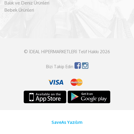
Balık ve Deniz Ürünleri
Bebek Ürünleri
© İDEAL HİPERMARKETLERİ Telif Hakkı 2026
Bizi Takip Edin
SaveAs Yazılım