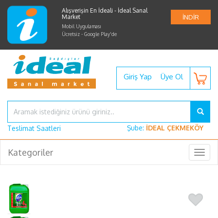
Alışverişin En İdeali - İdeal Sanal
Market
İNDİR
Mobil Uygulaması
Ücretsiz - Google Play'de
Giriş Yap
Üye Ol
Şube:
İDEAL ÇEKMEKÖY
Teslimat Saatleri
Kategoriler
Togg
navig