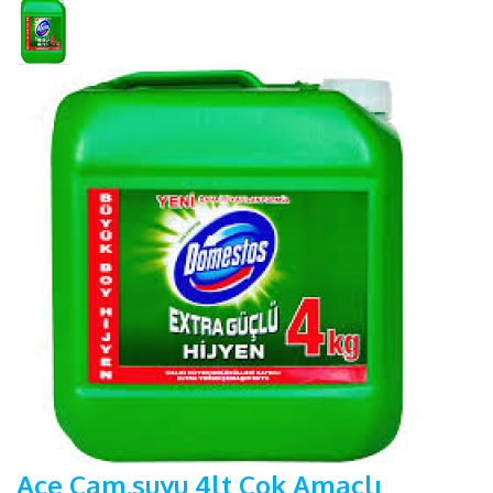
Ace Çam.suyu 4lt Çok Amaçlı