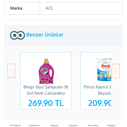
Marka
ACE
Benzer Ürünler
Bingo Giysi Şampuanı 3lt
Peros Kapsül 26 Yıkam
2ın1 Renk Canlandırıcı
Beyazlar
269.90 TL
209.90 TL