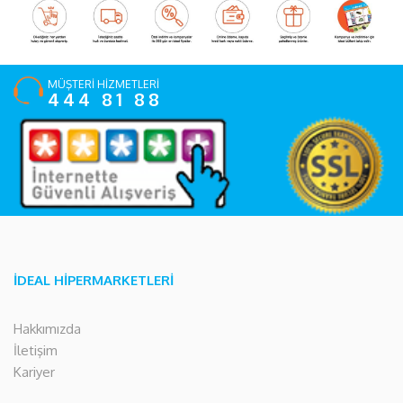
MÜŞTERİ HİZMETLERİ
444 81 88
İDEAL HİPERMARKETLERİ
Hakkımızda
İletişim
Kariyer