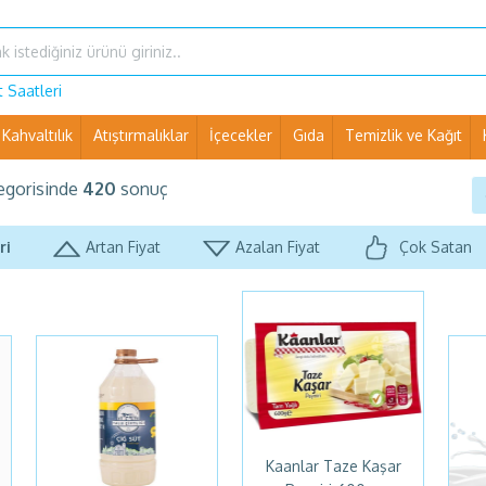
 Saatleri
Kahvaltılık
Atıştırmalıklar
İçecekler
Gıda
Temizlik ve Kağıt
Ev Eşyaları ve Pet Shop
egorisinde
420
sonuç
ri
Artan Fiyat
Azalan Fiyat
Çok Satan
Kaanlar Taze Kaşar