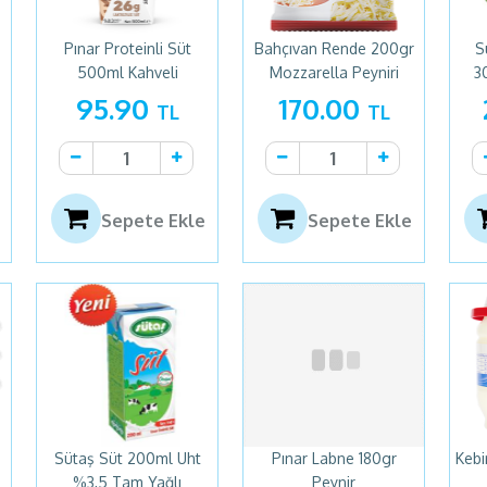
Pınar Proteinli Süt
Bahçıvan Rende 200gr
S
500ml Kahveli
Mozzarella Peyniri
3
95.90
170.00
TL
TL
Sepete Ekle
Sepete Ekle
Sütaş Süt 200ml Uht
Pınar Labne 180gr
Kebi
%3,5 Tam Yağlı
Peynir