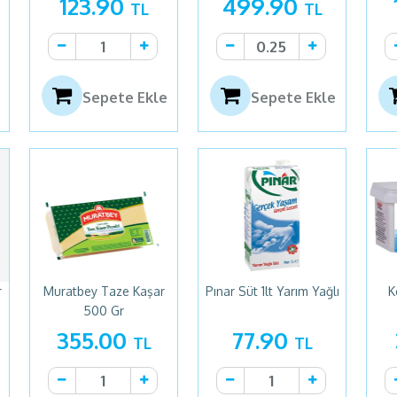
123.90
499.90
TL
TL
Sepete Ekle
Sepete Ekle
r
Muratbey Taze Kaşar
Pınar Süt 1lt Yarım Yağlı
K
500 Gr
355.00
77.90
TL
TL