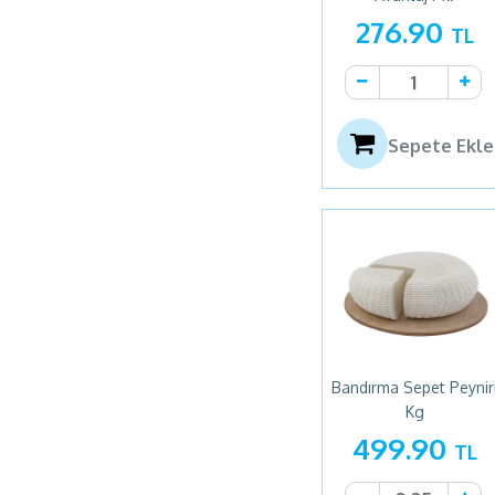
276.90
TL
Sepete Ekle
Bandırma Sepet Peynir
Kg
499.90
TL