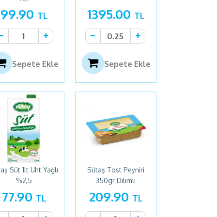
99.90
1395.00
TL
TL
Sepete Ekle
Sepete Ekle
aş Süt 1lt Uht Yağlı
Sütaş Tost Peyniri
%2,5
350gr Dilimli
77.90
209.90
TL
TL