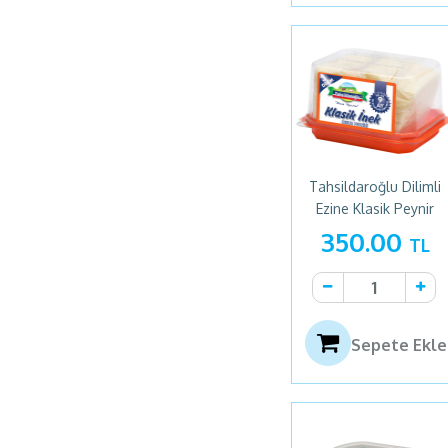
Uluova
(1)
Ülker
(5)
Ünal
(1)
Tahsildaroğlu Dilimli
Ezine Klasik Peynir
450gr
350.00
TL
Sepete Ekle