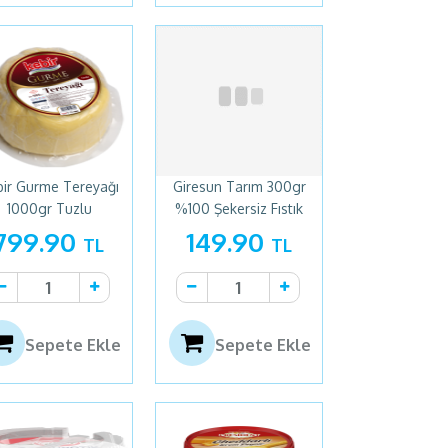
bir Gurme Tereyağı
Giresun Tarım 300gr
1000gr Tuzlu
%100 Şekersiz Fıstık
Ezmesi
799.90
149.90
TL
TL
Sepete Ekle
Sepete Ekle