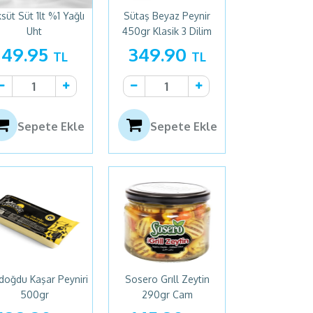
süt Süt 1lt %1 Yağlı
Sütaş Beyaz Peynir
Uht
450gr Klasik 3 Dilim
49.95
349.90
TL
TL
Sepete Ekle
Sepete Ekle
oğdu Kaşar Peyniri
Sosero Grıll Zeytin
500gr
290gr Cam