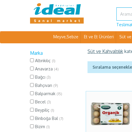
Teslimat
Meyve,Sebze
Et ve Et Ürünleri
Süt ve 
Süt ve Kahvaltılık
kat
Marka
Altınkılıç
(1)
Sıralama seçenekle
Anavarza
(4)
Bağcı
(3)
Bahçıvan
(9)
Balparmak
(15)
Becel
(3)
Beypiliç
(1)
Binboğa Bal
(7)
Bizim
(1)