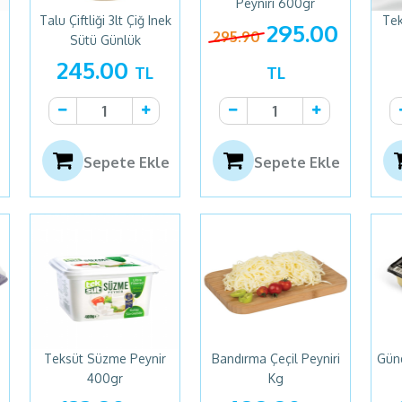
Peyniri 600gr
Talu Çiftliği 3lt Çiğ Inek
Tek
295.00
295.90
Sütü Günlük
245.00
TL
TL
Sepete Ekle
Sepete Ekle
Teksüt Süzme Peynir
Bandırma Çeçil Peyniri
Günd
400gr
Kg