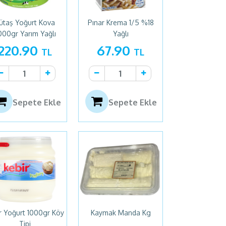
ütaş Yoğurt Kova
Pınar Krema 1/5 %18
000gr Yarım Yağlı
Yağlı
220.90
67.90
TL
TL
Sepete Ekle
Sepete Ekle
r Yoğurt 1000gr Köy
Kaymak Manda Kg
Tipi