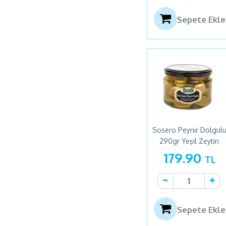
Pakmaya
(1)
Pamukkale Kaymak
Sepete Ekle
(1)
Pınar
(38)
Presıdent
(2)
Sabri Helva
(2)
Sana
(3)
Sarelle
(4)
Sek
(5)
Seyidoğlu
(22)
Sosero Peynir Dolgul
Sosero
(5)
290gr Yeşil Zeytin
179.90
Sütaş
(53)
TL
Şarküteri Yöresel
(3)
Tahsildaroğlu
(5)
Tamek
(5)
Sepete Ekle
Teksüt
(12)
Tutku Meze
(16)