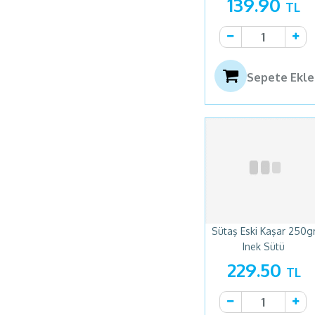
139.90
Hatay Pazarı
(1)
TL
Herkül Çiftliği
(1)
Içim
(42)
Kaanlar
(15)
Sepete Ekle
Karper
(3)
Kebir
(14)
Keskinoğlu
(4)
Koska
(26)
Köylüce Meze
(2)
Lavache
(3)
Marmara Birlik
(7)
Mersoy
(1)
Sütaş Eski Kaşar 250g
Muhtelif
(1)
Inek Sütü
Muratbey
(7)
229.50
TL
Nestle
(3)
Nutella
(2)