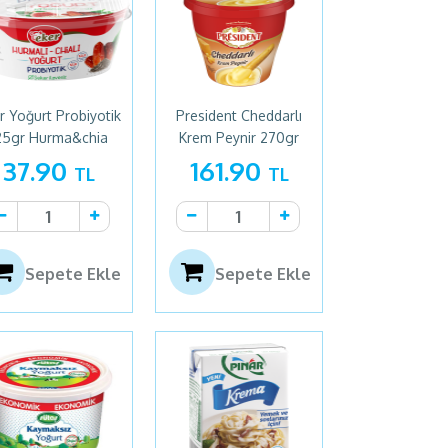
r Yoğurt Probiyotik
President Cheddarlı
25gr Hurma&chia
Krem Peynir 270gr
37.90
161.90
TL
TL
Sepete Ekle
Sepete Ekle