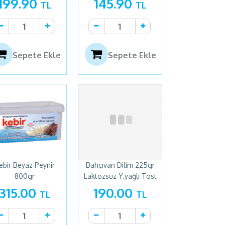
199.90
145.90
TL
TL
Sepete Ekle
Sepete Ekle
ebir Beyaz Peynir
Bahçıvan Dilim 225gr
800gr
Laktozsuz Y.yağlı Tost
Peynir
315.00
190.00
TL
TL