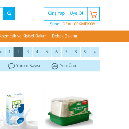
Giriş Yap
Üye Ol
Şube:
İDEAL ÇEKMEKÖY
Kozmetik ve Kişisel Bakım
Bebek Bakımı
«
1
2
3
4
5
6
7
8
9
»
Yorum Sayısı
Yeni Ürün