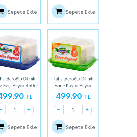
Sepete Ekle
Sepete Ekle
hsildaroğlu Dilimli
Tahsildaroğlu Dilimli
e Keçi Peynir 450gr
Ezine Koyun Peynir
450gr
499.90
499.90
TL
TL
Sepete Ekle
Sepete Ekle