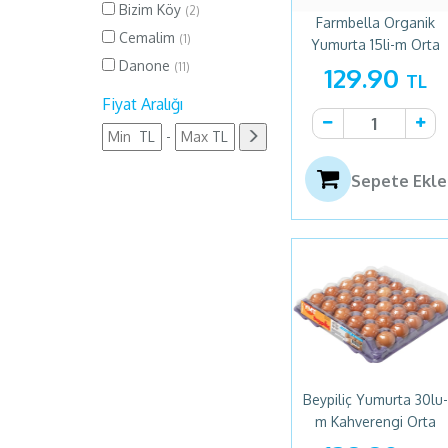
Bizim Köy
(2)
Farmbella Organik
Cemalim
(1)
Yumurta 15li-m Orta
Danone
Boy
(11)
129.90
TL
Deva
(1)
Fiyat Aralığı
Eker
(20)
-
Ekici
(7)
Eti
(4)
Sepete Ekle
Farmbella Yumurta
(2)
Fiskobirlik
(4)
Giresun Tarım
(1)
Göle Süt
(1)
Gündoğdu
(2)
Güngör Zeytin
(1)
Gürsüt
(1)
Beypiliç Yumurta 30lu-
m Kahverengi Orta
Happy Life
(2)