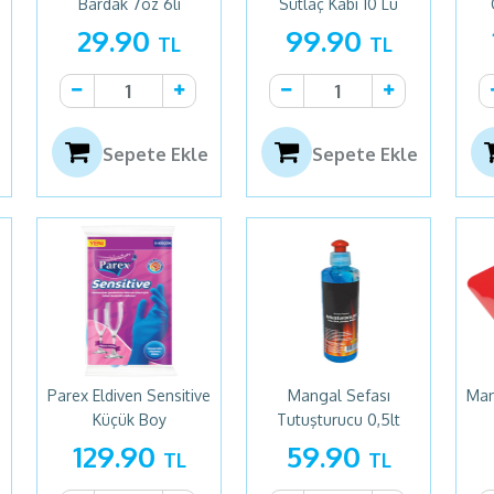
Bardak 7oz 6lı
Sütlaç Kabı 10 Lu
29.90
99.90
TL
TL
Sepete Ekle
Sepete Ekle
e
Parex Eldiven Sensitive
Mangal Sefası
Man
Küçük Boy
Tutuşturucu 0,5lt
129.90
59.90
TL
TL