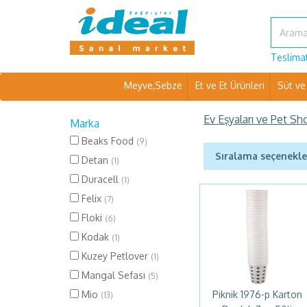
Teslimat
Meyve,Sebze
Et ve Et Ürünleri
Süt ve 
Ev Eşyaları ve Pet Sh
Marka
Beaks Food
(9)
Sıralama seçenekle
Detan
(1)
Duracell
(1)
Felix
(7)
Floki
(6)
Kodak
(1)
Kuzey Petlover
(1)
Mangal Sefası
(5)
Mio
Piknik 1976-p Karton
(13)