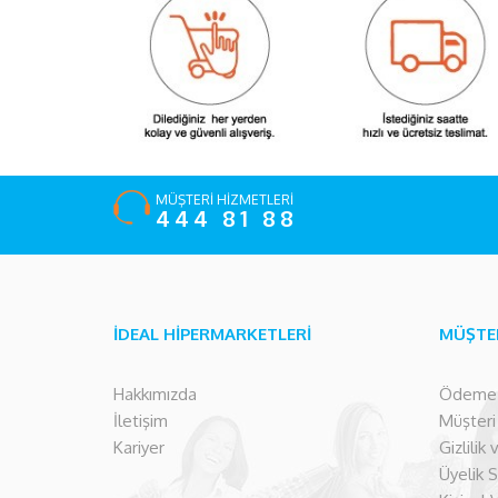
MÜŞTERİ HİZMETLERİ
444 81 88
İDEAL HİPERMARKETLERİ
MÜŞTE
Hakkımızda
Ödeme İ
İletişim
Müşteri İ
Kariyer
Gizlilik
Üyelik 