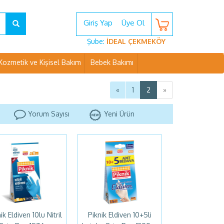
Giriş Yap
Üye Ol
Şube:
İDEAL ÇEKMEKÖY
Kozmetik ve Kişisel Bakım
Bebek Bakımı
«
1
2
»
Yorum Sayısı
Yeni Ürün
ik Eldiven 10lu Nitril
Piknik Eldiven 10+5li