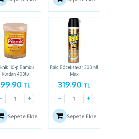
iknik 110-p Bambu
Raid Böceksavar 300 Ml
Kürdan 400lü
Max
99.90
319.90
TL
TL
Sepete Ekle
Sepete Ekle