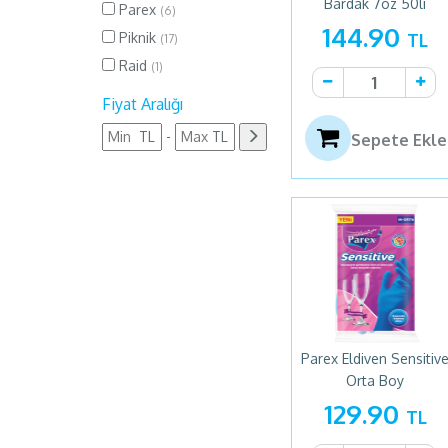
Bardak 7oz 50li
Parex
(6)
144.90
Piknik
TL
(17)
Raid
(1)
Sitil
(3)
Fiyat Aralığı
Tibtrap
(1)
-
Sepete Ekle
Parex Eldiven Sensitiv
Orta Boy
129.90
TL