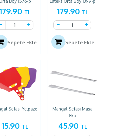
Orta Boy 1576-p
Lateks Orta Boy 1399-p
179.90
179.90
TL
TL
Sepete Ekle
Sepete Ekle
gal Sefası Yelpaze
Mangal Sefası Maşa
Eko
15.90
45.90
TL
TL