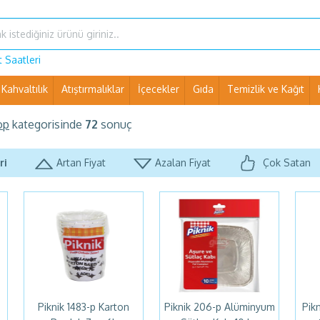
 Saatleri
Kahvaltılık
Atıştırmalıklar
İçecekler
Gıda
Temizlik ve Kağıt
Ev Eşyaları ve Pet Shop
op
kategorisinde
72
sonuç
ri
Artan Fiyat
Azalan Fiyat
Çok Satan
Piknik 1483-p Karton
Piknik 206-p Alüminyum
Pikn