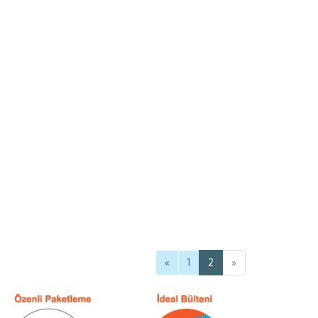
«
1
2
»