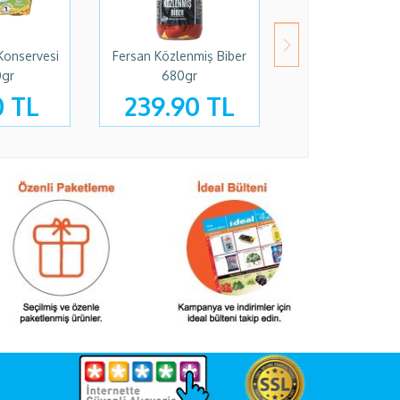
nservesi
Fersan Közlenmiş Biber
Kühne Turşu 670
680gr
Grillgurken Salatalı
TL
239.90 TL
199.90 T