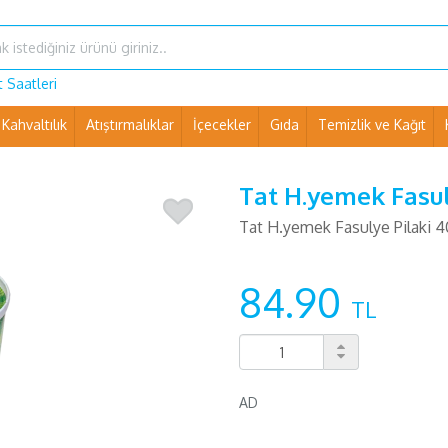
 Saatleri
Kahvaltılık
Atıştırmalıklar
İçecekler
Gıda
Temizlik ve Kağıt
Ev Eşyaları ve Pet Shop
Tat H.yemek Fasul
Tat H.yemek Fasulye Pilaki 
84.90
TL
AD