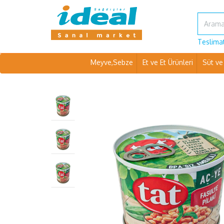
Teslimat
Meyve,Sebze
Et ve Et Ürünleri
Süt ve 