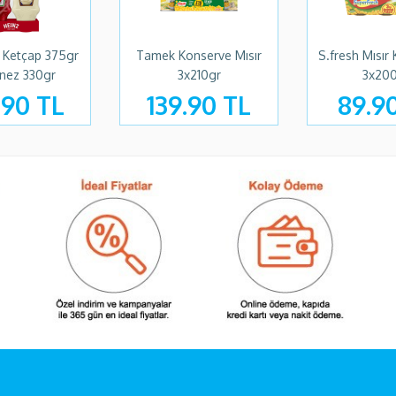
etçap 375gr
Tamek Konserve Mısır
S.fresh Mısır Ko
 330gr
3x210gr
3x200gr
90 TL
139.90 TL
89.90 