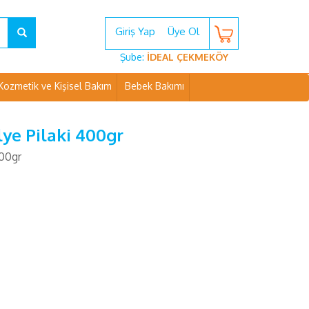
Giriş Yap
Üye Ol
Şube:
İDEAL ÇEKMEKÖY
Kozmetik ve Kişisel Bakım
Bebek Bakımı
ye Pilaki 400gr
400gr