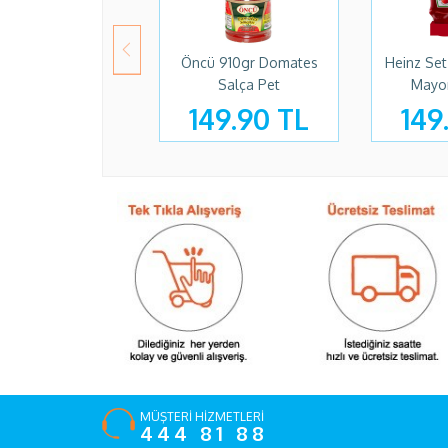
Öncü 910gr Domates
Heinz Set K
Salça Pet
Mayonez
149.90 TL
149.
MÜŞTERİ HİZMETLERİ
444 81 88