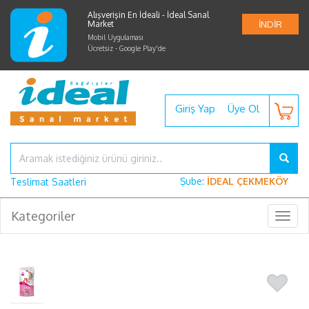
Alışverişin En İdeali - İdeal Sanal
Market
İNDİR
Mobil Uygulaması
Ücretsiz - Google Play'de
Giriş Yap
Üye Ol
Şube:
İDEAL ÇEKMEKÖY
Teslimat Saatleri
Kategoriler
Togg
navig