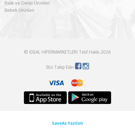
Balık ve Deniz Ürünleri
Bebek Ürünleri
© İDEAL HİPERMARKETLERİ Telif Hakkı 2026
Bizi Takip Edin
SaveAs Yazılım