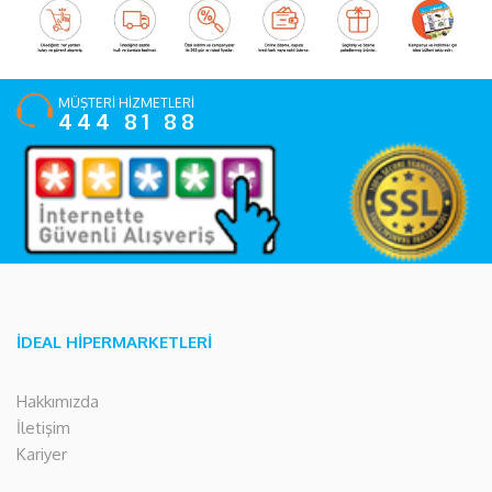
MÜŞTERİ HİZMETLERİ
444 81 88
İDEAL HİPERMARKETLERİ
Hakkımızda
İletişim
Kariyer