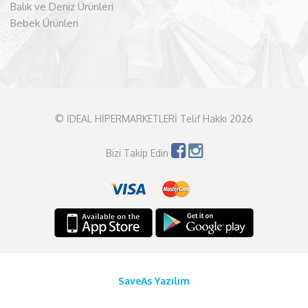
Balık ve Deniz Ürünleri
Bebek Ürünleri
© İDEAL HİPERMARKETLERİ Telif Hakkı 2026
Bizi Takip Edin
SaveAs Yazılım