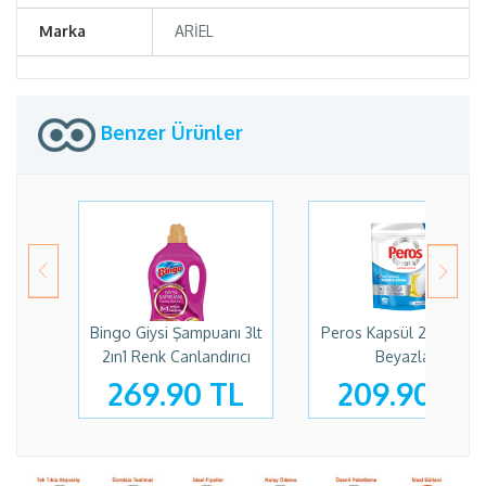
Marka
ARİEL
Benzer Ürünler
Bingo Giysi Şampuanı 3lt
Peros Kapsül 26 Yıkam
2ın1 Renk Canlandırıcı
Beyazlar
269.90 TL
209.90 TL