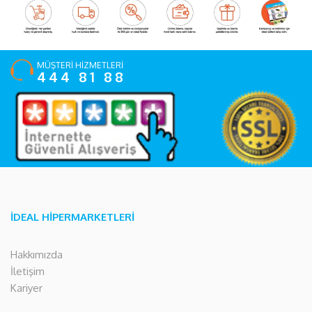
MÜŞTERİ HİZMETLERİ
444 81 88
İDEAL HİPERMARKETLERİ
Hakkımızda
İletişim
Kariyer