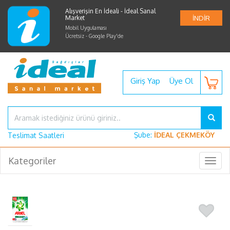
Alışverişin En İdeali - İdeal Sanal
Market
İNDİR
Mobil Uygulaması
Ücretsiz - Google Play'de
Giriş Yap
Üye Ol
Şube:
İDEAL ÇEKMEKÖY
Teslimat Saatleri
Kategoriler
Togg
navig